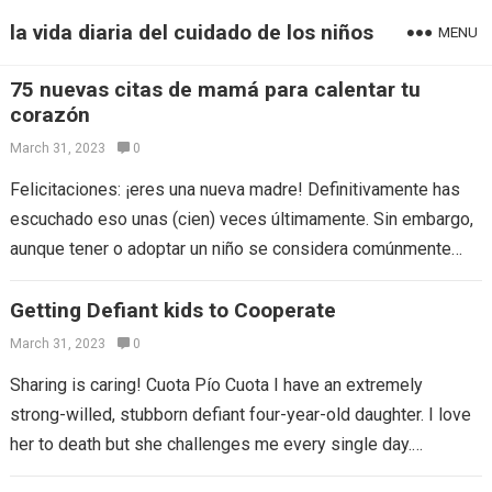
la vida diaria del cuidado de los niños
MENU
75 nuevas citas de mamá para calentar tu
corazón
March 31, 2023
0
Felicitaciones: ¡eres una nueva madre! Definitivamente has
escuchado eso unas (cien) veces últimamente. Sin embargo,
aunque tener o adoptar un niño se considera comúnmente
como uno de los eventos más…
Getting Defiant kids to Cooperate
March 31, 2023
0
Sharing is caring! Cuota Pío Cuota I have an extremely
strong-willed, stubborn defiant four-year-old daughter. I love
her to death but she challenges me every single day.
Currently I am…