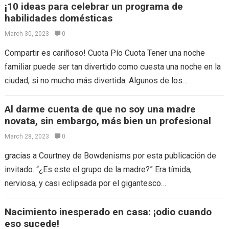
¡10 ideas para celebrar un programa de
habilidades domésticas
March 30, 2023
0
Compartir es cariñoso! Cuota Pío Cuota Tener una noche
familiar puede ser tan divertido como cuesta una noche en la
ciudad, si no mucho más divertida. Algunos de los
conceptos…
Al darme cuenta de que no soy una madre
novata, sin embargo, más bien un profesional
March 28, 2023
0
gracias a Courtney de Bowdenisms por esta publicación de
invitado. “¿Es este el grupo de la madre?” Era tímida,
nerviosa, y casi eclipsada por el gigantesco
cochecito/portabebés/bolsa de pañales que…
Nacimiento inesperado en casa: ¡odio cuando
eso sucede!