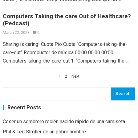
Computers Taking the care Out of Healthcare?
(Pedcast)
March 22, 2023
0
Sharing is caring! Cuota Pío Cuota “Computers-taking-the-
care-out” Reproductor de música 00:00 00:00 00:00
Computers-taking-the-care-out 1. “Computers-taking-the-
care-out” 8:03 Introducción Ever question why so numerous
Posts
1
2
Next
doctors today have such unfavorable attitudes about…
navigation
Search
Recent Posts
Coser un sombrero recién nacido rápido de una camiseta
Phil & Ted Stroller de un pobre hombre