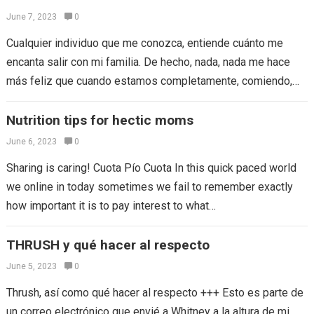
June 7, 2023
0
Cualquier individuo que me conozca, entiende cuánto me
encanta salir con mi familia. De hecho, nada, nada me hace
más feliz que cuando estamos completamente, comiendo,
riendo, comiendo, gritando (no…
Nutrition tips for hectic moms
June 6, 2023
0
Sharing is caring! Cuota Pío Cuota In this quick paced world
we online in today sometimes we fail to remember exactly
how important it is to pay interest to what…
THRUSH y qué hacer al respecto
June 5, 2023
0
Thrush, así como qué hacer al respecto +++ Esto es parte de
un correo electrónico que envié a Whitney a la altura de mi