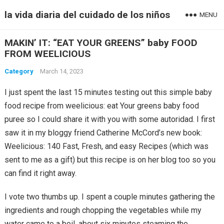
la vida diaria del cuidado de los niños
MENU
MAKIN’ IT: “EAT YOUR GREENS” baby FOOD
FROM WEELICIOUS
Category
March 14, 2023
I just spent the last 15 minutes testing out this simple baby
food recipe from weelicious: eat Your greens baby food
puree so I could share it with you with some autoridad. I first
saw it in my bloggy friend Catherine McCord’s new book:
Weelicious: 140 Fast, Fresh, and easy Recipes (which was
sent to me as a gift) but this recipe is on her blog too so you
can find it right away.
I vote two thumbs up. I spent a couple minutes gathering the
ingredients and rough chopping the vegetables while my
water came to a boil, about six minutes steaming the