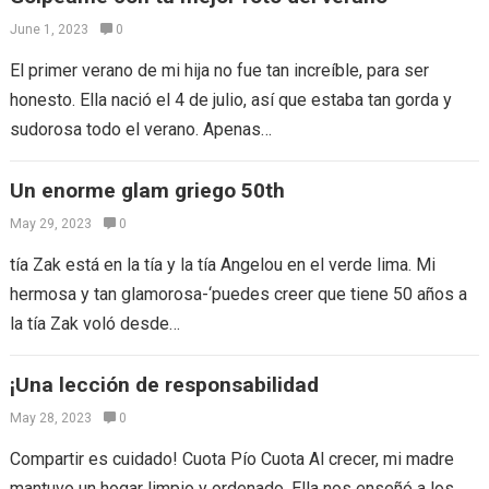
June 1, 2023
0
El primer verano de mi hija no fue tan increíble, para ser
honesto. Ella nació el 4 de julio, así que estaba tan gorda y
sudorosa todo el verano. Apenas…
Un enorme glam griego 50th
May 29, 2023
0
tía Zak está en la tía y la tía Angelou en el verde lima. Mi
hermosa y tan glamorosa-‘puedes creer que tiene 50 años a
la tía Zak voló desde…
¡Una lección de responsabilidad
May 28, 2023
0
Compartir es cuidado! Cuota Pío Cuota Al crecer, mi madre
mantuvo un hogar limpio y ordenado. Ella nos enseñó a los