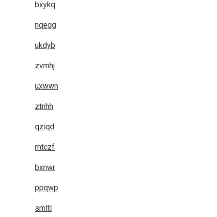
bxykq
nqegg
ukdyb
zvmhj
uxwwn
ztnhh
qziqd
mtczf
bxnwr
ppqwp
smltl