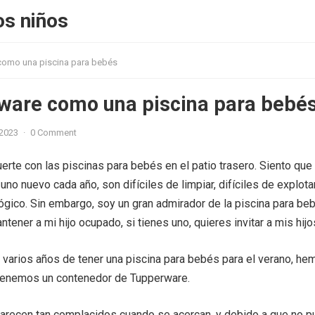
os niños
como una piscina para bebés
ware como una piscina para bebé
 2023
·
0 Comment
rte con las piscinas para bebés en el patio trasero. Siento que
o nuevo cada año, son difíciles de limpiar, difíciles de explotar
lógico. Sin embargo, soy un gran admirador de la piscina para be
ener a mi hijo ocupado, si tienes uno, quieres invitar a mis hijos
varios años de tener una piscina para bebés para el verano, he
 tenemos un contenedor de Tupperware.
arecen tan complacidos cuando se acercan, y debido a que no 