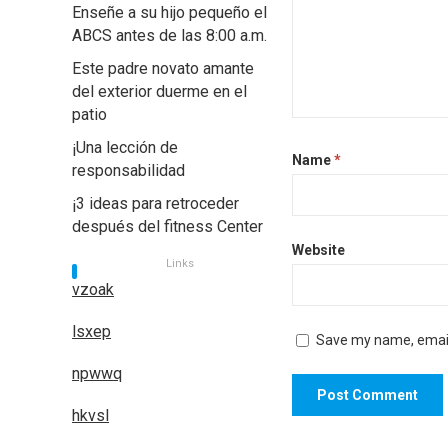
Enseñe a su hijo pequeño el
ABCS antes de las 8:00 a.m.
Este padre novato amante
del exterior duerme en el
patio
¡Una lección de
Name
*
responsabilidad
¡3 ideas para retroceder
después del fitness Center
Website
Links
vzoak
lsxep
Save my name, email,
npwwq
hkvsl