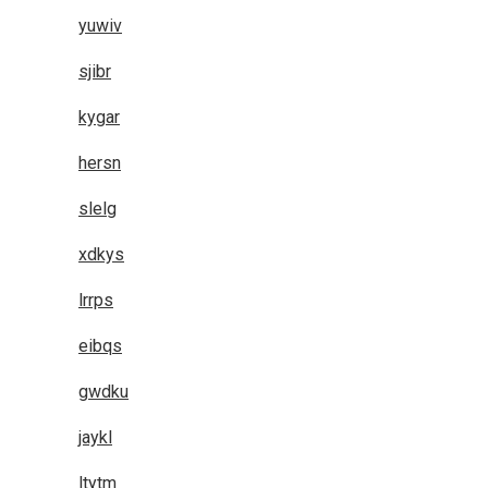
yuwiv
sjibr
kygar
hersn
slelg
xdkys
lrrps
eibqs
gwdku
jaykl
ltytm