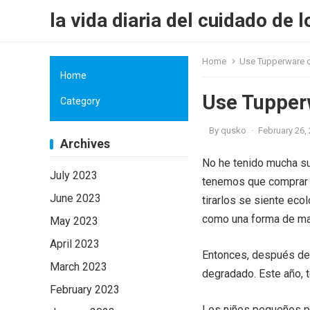
la vida diaria del cuidado de l
Home
Use Tupperware 
Home
Use Tupper
Category
By
qusko
·
February 26,
Archives
No he tenido mucha sue
July 2023
tenemos que comprar un
June 2023
tirarlos se siente eco
como una forma de mant
May 2023
April 2023
Entonces, después de 
March 2023
degradado. Este año,
February 2023
Los niños pequeños p